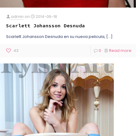
admin
on
2014-06-18
Scarlett Johansson Desnuda
Scarlett Johansson Desnuda en su nueva pelicula,
[…]
43
0
Read more