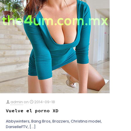
admin
on
2014-09-18
Vuelve el porno XD
Abbywinters, Bang Bros, Brazzers, Christina model,
DanielleFTV,
[…]