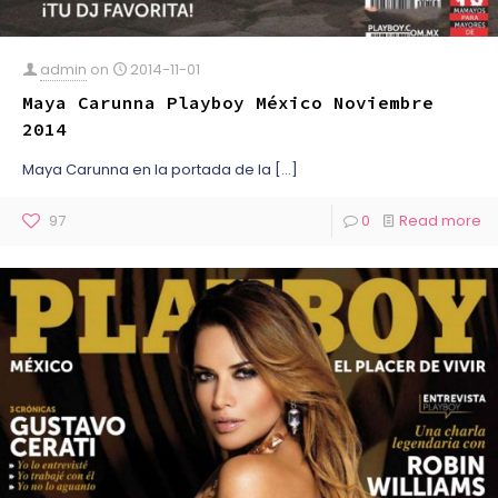
admin
on
2014-11-01
Maya Carunna Playboy México Noviembre
2014
Maya Carunna en la portada de la
[…]
97
0
Read more