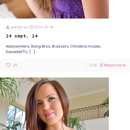
admin
on
2014-10-18
24 sept. 14
Abbywinters, Bang Bros, Brazzers, Christina model,
DanielleFTV,
[…]
20
0
Read more