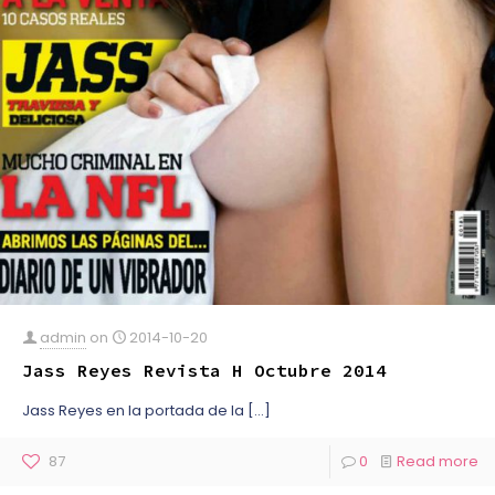
admin
on
2014-10-20
Jass Reyes Revista H Octubre 2014
Jass Reyes en la portada de la
[…]
87
0
Read more