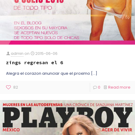
admin
on
2015-06-06
zings regresan el 6
Alegra el corazon anunciar que el proximo
[…]
82
0
Read more