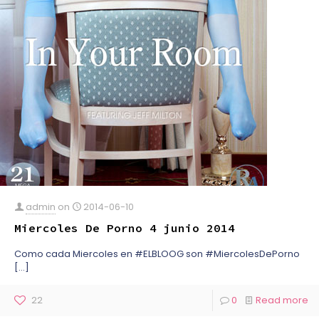
admin
on
2014-06-10
Miercoles De Porno 4 junio 2014
Como cada Miercoles en #ELBLOOG son #MiercolesDePorno
[…]
22
0
Read more