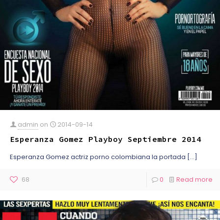
admin
on
2014-09-14
Esperanza Gomez Playboy Septiembre 2014
Esperanza Gomez actriz porno colombiana la portada
[…]
68
0
Read more