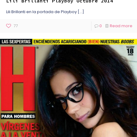
Lili Brillanti Playboy Octubre 2014
Lili Brillanti en la portada de Playboy
[…]
77
0
Read more