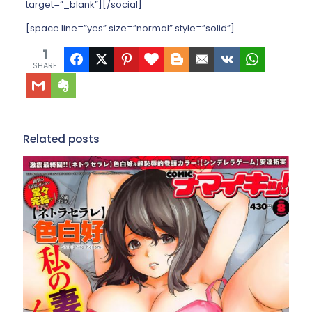
target=”_blank”][/social]
[space line=”yes” size=”normal” style=”solid”]
1
SHARE
Related posts