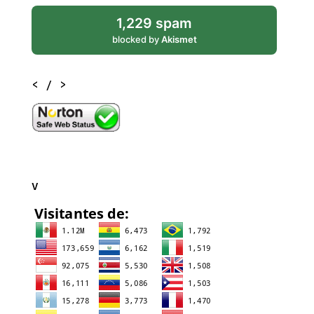
1,229 spam
blocked by
Akismet
< / >
V