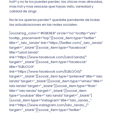
hot!! y no te los puedes perder, las chicas mas atrevidas,
mas hot y mas sexosas que hayas visto, variedad y
calidad de zings
No te los quieres perder? quedate pendiente de todas
las actualizaciones en las redes sociales:
[social bg_color=”#E8E8E8″ circle=”no” tooltip=”yes”
tooltip_placement=”top”][social_item type=”twitter”
title=”_lalo_landa” link=”https://twitter.com/_lalo_landa”
target=”_blank”][social_item type=”facebook”
title=”Lalo0.landa”
link=”https://www.facebook.com/Lalo0.landa/”
target=”_blank”][social_item type=”facebook”
title=”ELBLOOG”
link=”https://www.facebook.com/ELBLOOG/”
target=”_blank”][social_item type=”pinterest” title=” lalo
landa” target=”_blank”][social_item type=”vimeo” title=”
lalo landa” target=”_blank”][social_item type=”flickr”
title=” lalo landa” target=”_blank”][social_item
type=”youtube” title=” lalo landa” target=”_blank”]
[social_item type=”instagram” title=”lalo_landa_”
link=”https://www.instagram.com/lalo_landa_/”
target=”_blank”][social_item type=”twitter”