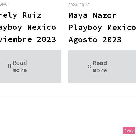
01-01
2023-08-13
rely Ruiz
Maya Nazor
ayboy Mexico
Playboy Mexic
viembre 2023
Agosto 2023
Read
Read
more
more
Reply