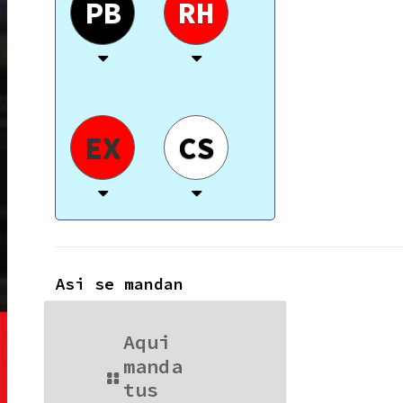
PB
RH
EX
CS
Asi se mandan
Aqui
manda
tus