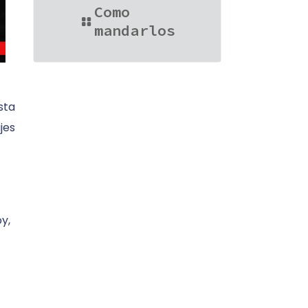
Como
mandarlos
sta
jes
y,