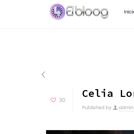
Inici
Celia Lo
30
Published by
admin