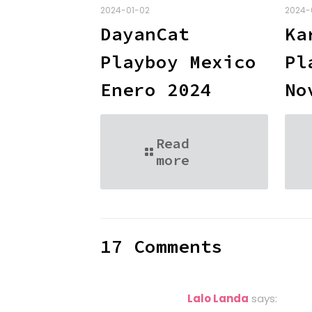
2024-01-02
2024-
DayanCat
Ka
Playboy Mexico
Pl
Enero 2024
No
Read
more
17 Comments
Lalo Landa
says: