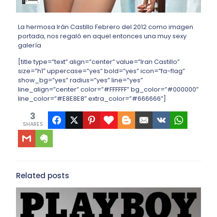
La hermosa Irán Castillo Febrero del 2012 como imagen
portada, nos regaló en aquel entonces una muy sexy
galería
[title type=”text” align=”center” value=”Iran Castillo”
size=”h1″ uppercase=”yes” bold=”yes” icon=”fa-flag”
show_bg=”yes” radius=”yes” line=”yes”
line_align=”center” color=”#FFFFFF” bg_color=”#000000″
line_color=”#E8E8E8″ extra_color=”#666666″]
3
SHARES
Related posts