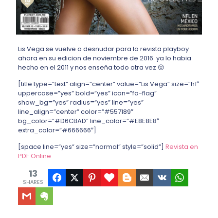
Lis Vega se vuelve a desnudar para la revista playboy
ahora en su edicion de noviembre de 2016. ya lo habia
hecho en el 2011 y nos enseña todo otra vez 😛
[title type=”text” align=”center” value=”Lis Vega” size=”h1″
uppercase=”yes” bold=”yes” icon=”fa-flag”
show_bg=”yes” radius=”yes” line=”yes”
line_align=”center” color=”#557189″
bg_color=”#D6CBAD” line_color=”#E8E8E8″
extra_color=”#666666″]
[space line=”yes” size=”normal” style=”solid”]
Revista en
PDF Online
13
SHARES