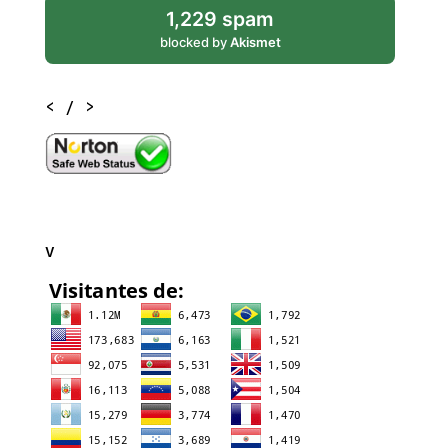
1,229 spam
blocked by
Akismet
< / >
V